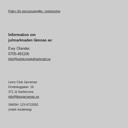
Policy för personuppgifts- registrering
Information
om
julmarknaden lämnas av
:
Ewy Olander,
0705-491106
info@karlskronajulmarknad.se
Lions Club Jarramas
Drottninggatan 16
371 11 Karlskrona
info@lionsjarramas.se
SWISH: 123-6722052
(märk insättning)