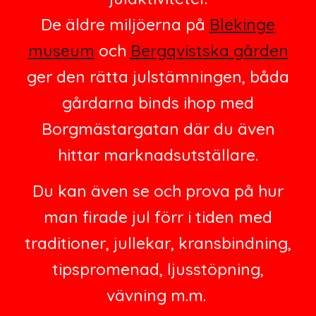
De äldre miljöerna på
Blekinge
museum
och
Bergqvistska gården
ger den rätta julstämningen, båda
g
årdarna binds ihop med
Borgmästargatan där du även
hittar marknadsutställare.
Du kan även se och prova på hur
man firade jul förr i tiden med
traditioner, jullekar,
kransbindning
,
tipspromenad
,
ljusstöpning
,
vävning
m.m.