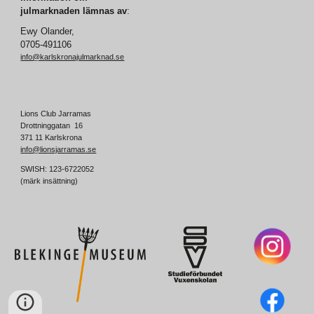
julmarknaden lämnas av
:
Ewy Olander,
0705-491106
info@karlskronajulmarknad.se
Lions Club Jarramas
Drottninggatan 16
371 11 Karlskrona
info@lionsjarramas.se
SWISH: 123-6722052
(märk insättning)